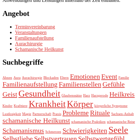
Anwendungen und Leistungen innerhalb der Zeit enthalten.
Angebot
Terminvereinbarung
Veranstaltungen
Familienaufstellung
Aurachirurgie
Schamanische Heilkunst
Suchbegriffe
Emotionen
Event
Ahnen
Aura
Aurachirurgie
Blockaden
Eltern
Familie
Familienaufstellung
Familienstellen
Gefühle
Gesundheit
Geist
Heilkreis
Glaubenssätze
Harz
Harzgerode
Krankheit
Körper
Kinder
Krafttiere
körperliche Symptome
Probleme
Rituale
Lustlosigkeit
Magie
Partnerschaft
Praxis
Sachsen-Anhalt
schamanische Heilkunst
schamanische Praktiken
schamanische Reise
Seele
Schamanismus
Schwierigkeiten
Schmerzen
Selbstliebe
Selbstvertrauen
Selbstwertgefühl